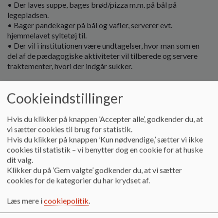
• Der laves suppe, bages brød/pizza m.m. på bål på
legepladsen.
• Bager pandekager på bål og vafler, serverer evt.
hjemmelavet syltetøj til.
• Der vil i institutionen være undtagelser, hvor man som en
del af de pædagogiske aktiviteter vil tilberede og servere
traktementer, hvori der indgår sukker.
4. Bevægelse i Bækdalen: Megen læring sker gennem leg og
Cookieindstillinger
bevægelse og dette understøtter vi på følgende måde:
• Bevægelseslege i tumlesalen – både spontane og
voksenstyrede forløb
Hvis du klikker på knappen ’Accepter alle’, godkender du, at
• Leg hver dag på legepladsen – igen både børnenes egen leg
vi sætter cookies til brug for statistik.
og voksenstyrede aktiviteter
Hvis du klikker på knappen ’Kun nødvendige,’ sætter vi ikke
• Løb hver onsdag i perioder
cookies til statistik – vi benytter dog en cookie for at huske
• Temauge – krop og bevægelse
dit valg.
• Ture ud af huset – Filurgruppen har en fast turdag om ugen.
Klikker du på ’Gem valgte’ godkender du, at vi sætter
I alle andre grupper er der både planlagte og spontane ture,
cookies for de kategorier du har krydset af.
dog afhængig af de givne ressourcer.
• Gymnastik f.eks. til samling i børnehaven
Læs mere i
cookiepolitik
.
• Tumleleg i vuggestuen