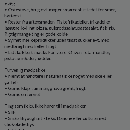
• Æg.
• Ostestave, brug evt. mager smøreost i stedet for smør,
hytteost
• Rester fra aftensmaden: Fiskefrikadeller, frikadeller,
lasagne, kylling, pizza, gulerodssalat, pastasalat, fisk, ris.
Rigtig mange ting er gode kolde.
• Syrnet mælkeprodukter uden tilsat sukker evt. med
medbragt mysli eller frugt
• Lidt lækkert snacks kan være: Oliven, feta, mandler,
pistacie nødder, nødder.
Turvenlig madpakke:
• Nemt at håndtere i naturen (ikke noget med ske eller
gaffel)
• Gerne klap-sammen, gnave grønt, frugt
• Gerne en serviet
Ting som f.eks. ikke hører til i madpakken:
• Slik
• Små slikyoughurt - f.eks. Danone eller cultura med
chokoladedrys