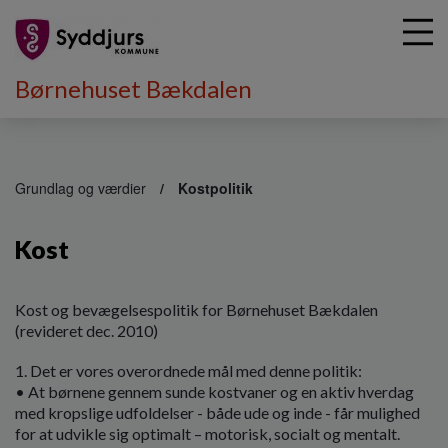
Børnehuset Bækdalen
G
å
Grundlag og værdier
Kostpolitik
t
i
Kost
l
h
o
v
Kost og bevægelsespolitik for Børnehuset Bækdalen
e
(revideret dec. 2010)
d
1. Det er vores overordnede mål med denne politik:
i
• At børnene gennem sunde kostvaner og en aktiv hverdag
n
med kropslige udfoldelser - både ude og inde - får mulighed
d
for at udvikle sig optimalt – motorisk, socialt og mentalt.
h