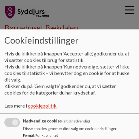
Børnehuset Bækdalen
Cookieindstillinger
G
Hvis du klikker på knappen ’Accepter alle’, godkender du, at
å
Grundlag og værdier
Læreplan
vi sætter cookies til brug for statistik.
t
Hvis du klikker på knappen ’Kun nødvendige,’ sætter vi ikke
i
cookies til statistik – vi benytter dog en cookie for at huske
Læreplan
l
dit valg.
h
Klikker du på ’Gem valgte’ godkender du, at vi sætter
o
cookies for de kategorier du har krydset af.
v
Den styrkede pædagogiske læreplan for Børnehuset
e
Bækdalen
Læs mere i
cookiepolitik
.
d
Dokumenter
i
Nødvendige cookies
n
(altid nødvendig)
pædagogisk lærerplan version 7 7-4-2021.pdf
d
Disse cookies gemmer dine valg om cookieindstillinger.
h
Formål
:
Funktionalitet