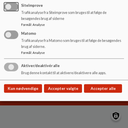
o
SiteImprove
l
Trafikanalyse fra Siteimprove som bruges til at følge de
d
besøgendes brug af siderne
e
Børnehuset Bækdalen
Formål
:
Analyse
t
Tendrup Hovvej 7a, 8543 Hornslet
Matomo
cor@syddjurs.dk
Trafikanalyse fra Matomo som bruges til at følge de besøgendes
20 10 12 78
brug af siderne.
Formål
:
Analyse
Sitemap
Aktiver/deaktivér alle
Brug denne kontakt til at aktivere/deaktivere alle apps.
Cookie politik
Kun nødvendige
Accepter valgte
Accepter alle