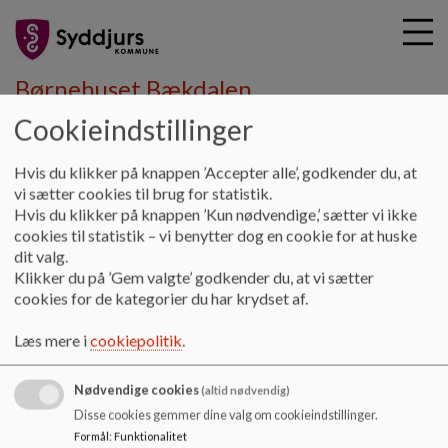
Børnehuset Bækdalen
Cookieindstillinger
G
Hvis du klikker på knappen ’Accepter alle’, godkender du, at
å
Kontakt
Ledelsen
vi sætter cookies til brug for statistik.
t
Hvis du klikker på knappen ’Kun nødvendige,’ sætter vi ikke
i
cookies til statistik – vi benytter dog en cookie for at huske
Ledelsen
l
dit valg.
h
Klikker du på ’Gem valgte’ godkender du, at vi sætter
o
cookies for de kategorier du har krydset af.
v
Dagtilbudsleder, Hornslet Vest:
e
Tore Knudsen
Læs mere i
cookiepolitik
.
d
24 75 99 61
i
tekn@syddjurs.dk
Nødvendige cookies
n
(altid nødvendig)
Pædagogfaglig leder, Hornslet Vest:
d
Disse cookies gemmer dine valg om cookieindstillinger.
Conny Rask
h
Formål
:
Funktionalitet