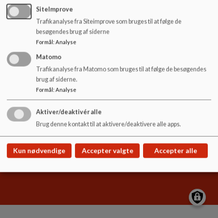
20 10 12 78
o
SiteImprove
cor@syddjurs.dk
l
Trafikanalyse fra Siteimprove som bruges til at følge de
d
besøgendes brug af siderne
e
Formål
:
Analyse
t
Matomo
Børnehuset Bækdalen
Trafikanalyse fra Matomo som bruges til at følge de besøgendes
Tendrup Hovvej 7a, 8543 Hornslet
brug af siderne.
cor@syddjurs.dk
Formål
:
Analyse
20 10 12 78
Aktiver/deaktivér alle
Sitemap
Brug denne kontakt til at aktivere/deaktivere alle apps.
Kun nødvendige
Accepter valgte
Accepter alle
Cookie politik