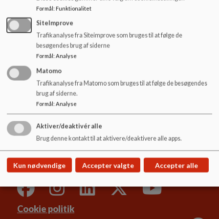
o
mange børn, der meldes til.
Formål
:
Funktionalitet
l
Vi har pædagogisk dag en gang årligt med deltagelse af hele
d
SiteImprove
personalegruppen. Her plejer vores forældre at finde anden
e
Trafikanalyse fra Siteimprove som bruges til at følge de
pasning bl.a. ved at hjælpe hinanden, er der få børn, der skal
t
besøgendes brug af siderne
passes, finder vi en løsning med vikarer.
Formål
:
Analyse
Matomo
Trafikanalyse fra Matomo som bruges til at følge de besøgendes
brug af siderne.
Formål
:
Analyse
Børnehuset Bækdalen
Tendrup Hovvej 7a, 8543 Hornslet
Aktiver/deaktivér alle
cor@syddjurs.dk
Brug denne kontakt til at aktivere/deaktivere alle apps.
20 10 12 78
Sitemap
Kun nødvendige
Accepter valgte
Accepter alle
Cookie politik