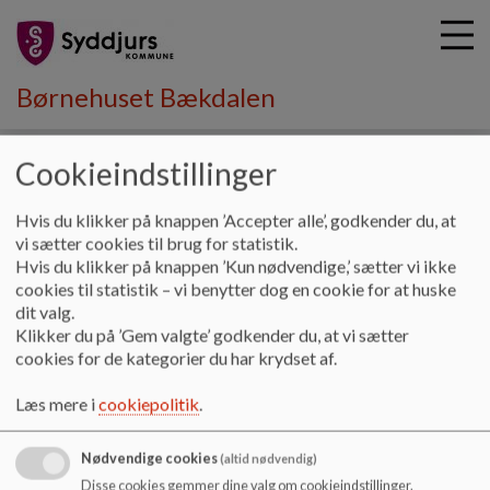
Børnehuset Bækdalen
Cookieindstillinger
G
å
Kontakt
Lukkedage
Hvis du klikker på knappen ’Accepter alle’, godkender du, at
t
vi sætter cookies til brug for statistik.
i
Hvis du klikker på knappen ’Kun nødvendige,’ sætter vi ikke
Lukkedage
l
cookies til statistik – vi benytter dog en cookie for at huske
h
dit valg.
o
Klikker du på ’Gem valgte’ godkender du, at vi sætter
v
Der er to faste lukkedage i Syddjurs Kommune – den 5/6 og
cookies for de kategorier du har krydset af.
e
den 24/12. Derudover har vi fælles pasning i distriktet, det
d
gælder ugerne 29 og 30 i sommerferien og mellem jul og
Læs mere i
cookiepolitik
.
i
nytår. En institution har åbent for pasning. I dagtilbuddet har
n
vi lukket de tre dage op til påske, hvor pasningen vil foregå
d
enten i Bækdalen eller i Ågården. Vi vil tage stilling til hvor
Nødvendige cookies
(altid nødvendig)
h
det er bedst at have fællespasningen, når vi kan se hvor
Disse cookies gemmer dine valg om cookieindstillinger.